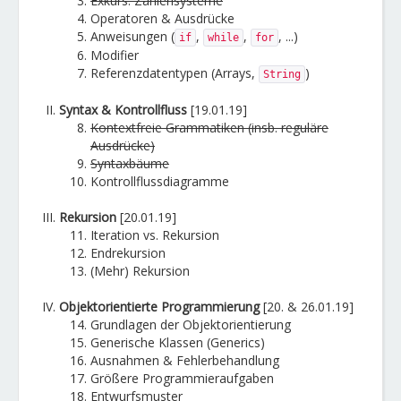
Exkurs: Zahlensysteme
Operatoren & Ausdrücke
Anweisungen (
,
,
, ...)
if
while
for
Modifier
Referenzdatentypen (Arrays,
)
String
Syntax & Kontrollfluss
[19.01.19]
Kontextfreie Grammatiken (insb. reguläre
Ausdrücke)
Syntaxbäume
Kontrollflussdiagramme
Rekursion
[20.01.19]
Iteration vs. Rekursion
Endrekursion
(Mehr) Rekursion
Objektorientierte Programmierung
[20. & 26.01.19]
Grundlagen der Objektorientierung
Generische Klassen (Generics)
Ausnahmen & Fehlerbehandlung
Größere Programmieraufgaben
Entwurfsmuster