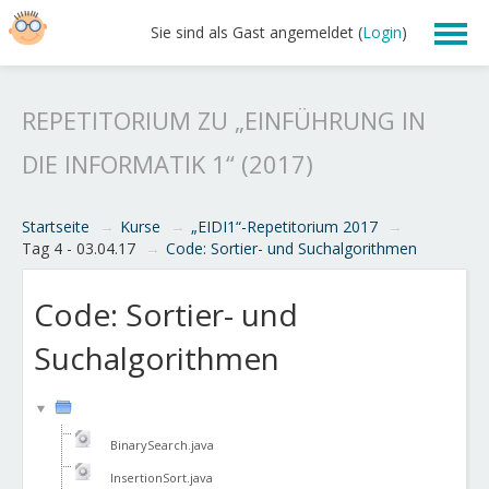
Sie sind als Gast angemeldet (
Login
)
Lehre
REPETITORIUM ZU „EINFÜHRUNG IN
Übungsskript 2019
DIE INFORMATIK 1“ (2017)
Nachhilfe
Startseite
→
Kurse
→
„EIDI1“-Repetitorium 2017
→
Tag 4 - 03.04.17
→
Code: Sortier- und Suchalgorithmen
Code: Sortier- und
Suchalgorithmen
BinarySearch.java
InsertionSort.java