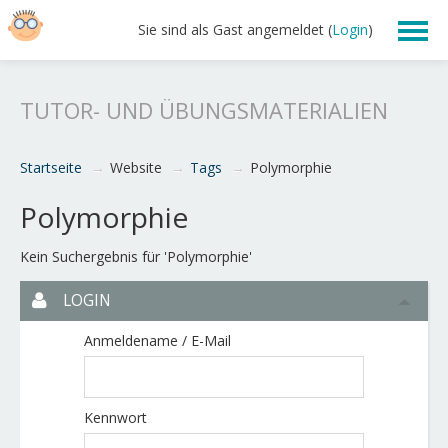
Sie sind als Gast angemeldet (
Login
)
Lehre
TUTOR- UND ÜBUNGSMATERIALIEN
Übungsskript 2019
Startseite
→
Website
→
Tags
→
Polymorphie
Nachhilfe
Polymorphie
Kein Suchergebnis für 'Polymorphie'
LOGIN
Anmeldename / E-Mail
Kennwort