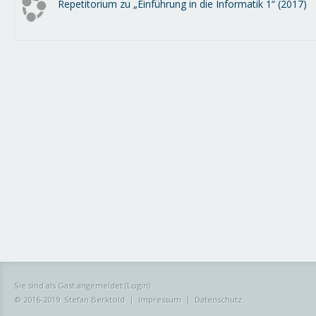
Repetitorium zu „Einführung in die Informatik 1“ (2017)
Sie sind als Gast angemeldet (
Login
)
© 2016-2019
Stefan Berktold
|
Impressum
|
Datenschutz