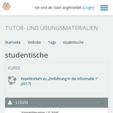
Sie sind als Gast angemeldet (
Login
)
Lehre
TUTOR- UND ÜBUNGSMATERIALIEN
Übungsskript 2019
Startseite
→
Website
→
Tags
→
studentische
Nachhilfe
studentische
KURSE
Repetitorium zu „Einführung in die Informatik 1“
(2017)
LOGIN
Anmeldename / E-Mail